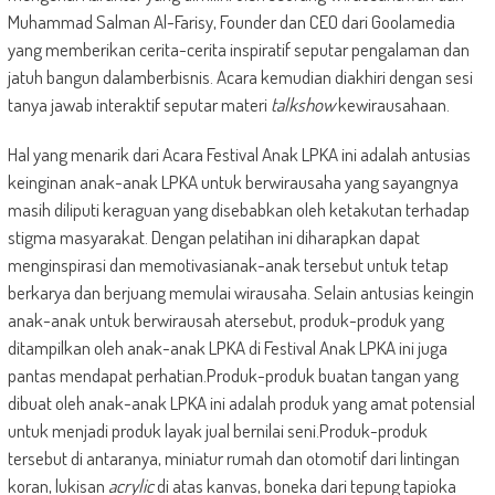
Muhammad Salman Al-Farisy, Founder dan CEO dari Goolamedia
yang memberikan cerita-cerita inspiratif seputar pengalaman dan
jatuh bangun dalamberbisnis. Acara kemudian diakhiri dengan sesi
tanya jawab interaktif seputar materi
talkshow
kewirausahaan.
Hal yang menarik dari Acara Festival Anak LPKA ini adalah antusias
keinginan anak-anak LPKA untuk berwirausaha yang sayangnya
masih diliputi keraguan yang disebabkan oleh ketakutan terhadap
stigma masyarakat. Dengan pelatihan ini diharapkan dapat
menginspirasi dan memotivasianak-anak tersebut untuk tetap
berkarya dan berjuang memulai wirausaha. Selain antusias keingin
anak-anak untuk berwirausah atersebut, produk-produk yang
ditampilkan oleh anak-anak LPKA di Festival Anak LPKA ini juga
pantas mendapat perhatian.Produk-produk buatan tangan yang
dibuat oleh anak-anak LPKA ini adalah produk yang amat potensial
untuk menjadi produk layak jual bernilai seni.Produk-produk
tersebut di antaranya, miniatur rumah dan otomotif dari lintingan
koran, lukisan
acrylic
di atas kanvas, boneka dari tepung tapioka