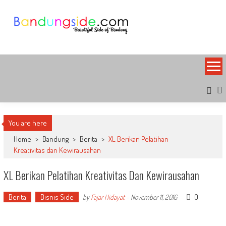
Skip
to
content
Bandung Side
Sisi Cantik Bandung
You are here
Home
>
Bandung
>
Berita
>
XL Berikan Pelatihan
Kreativitas dan Kewirausahan
XL Berikan Pelatihan Kreativitas Dan Kewirausahan
Berita
Bisnis Side
0
by
Fajar Hidayat
-
November 11, 2016