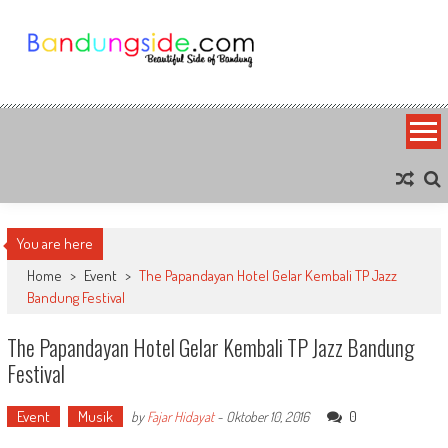
Skip
to
content
Bandung Side
Sisi Cantik Bandung
You are here
Home
>
Event
>
The Papandayan Hotel Gelar Kembali TP Jazz
Bandung Festival
The Papandayan Hotel Gelar Kembali TP Jazz Bandung
Festival
Event
Musik
0
by
Fajar Hidayat
-
Oktober 10, 2016