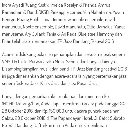
Indra Aryadi Ruang Kustik, Imelda Rosalyn & Friends, Amrus
Ramadhan & Band, DKSB, Pineapple corner, Yuri Mahatnma, Yuyun
George, Ruang Putih – boa, Tomorrow people ensemble, david
manuhutu, Nonte ensemble, David manuhutu, Ottie Jamalus, Yance
manusama, Ary Juliant, Tania & Ari Reda, Blue steel Harmony dan
Erlan telah siap memanaskan TP Jazz Bandung Festival 2016.
Acara ini didukung pula oleh penampilan dari sekolah musik seperti
VMS, Do to Do, Purwacaraka Music School dan banyak lainnya.
Disamping tampilan musik dan band, TP Jazz Bandung Festival 2016
ini juga dimeriahkan dengan acara-acara lain yang bertemakan jazz,
seperti Diskusi Jazz, Klinik Jazz dan juga Pasar Jazz.
Hanya dengan pembelian tiket makanan dan minuman Rp.
100.000/orang/hari, Anda dapat menikmati acara pada tanggal 24 –
28 Oktober 2016, dan Rp. 150.000 untuk acara puncak pada hari
Sabtu, 29 Oktober 2016 di The Papandayan Hotel, Jl. Gatot Subroto
No. 83, Bandung. Daftarkan nama Anda untuk menikmati