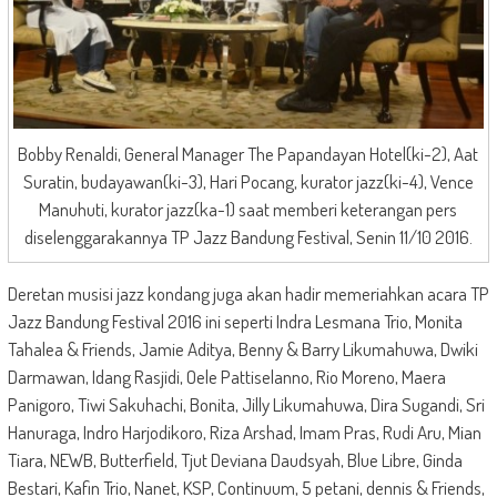
Bobby Renaldi, General Manager The Papandayan Hotel(ki-2), Aat
Suratin, budayawan(ki-3), Hari Pocang, kurator jazz(ki-4), Vence
Manuhuti, kurator jazz(ka-1) saat memberi keterangan pers
diselenggarakannya TP Jazz Bandung Festival, Senin 11/10 2016.
Deretan musisi jazz kondang juga akan hadir memeriahkan acara TP
Jazz Bandung Festival 2016 ini seperti Indra Lesmana Trio, Monita
Tahalea & Friends, Jamie Aditya, Benny & Barry Likumahuwa, Dwiki
Darmawan, Idang Rasjidi, Oele Pattiselanno, Rio Moreno, Maera
Panigoro, Tiwi Sakuhachi, Bonita, Jilly Likumahuwa, Dira Sugandi, Sri
Hanuraga, Indro Harjodikoro, Riza Arshad, Imam Pras, Rudi Aru, Mian
Tiara, NEWB, Butterfield, Tjut Deviana Daudsyah, Blue Libre, Ginda
Bestari, Kafin Trio, Nanet, KSP, Continuum, 5 petani, dennis & Friends,