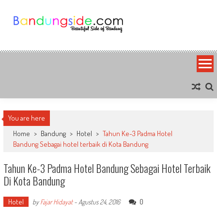
Skip
to
content
Bandung Side
Sisi Cantik Bandung
You are here
Home
>
Bandung
>
Hotel
>
Tahun Ke-3 Padma Hotel
Bandung Sebagai hotel terbaik di Kota Bandung
Tahun Ke-3 Padma Hotel Bandung Sebagai Hotel Terbaik
Di Kota Bandung
Hotel
0
by
Fajar Hidayat
-
Agustus 24, 2016