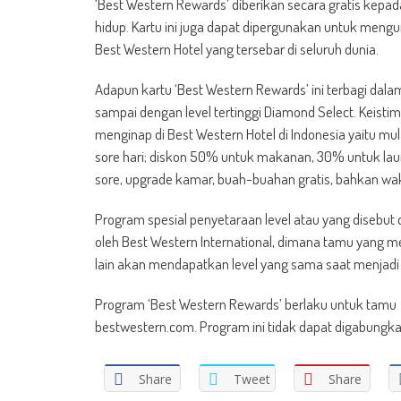
‘Best Western Rewards’ diberikan secara gratis kep
hidup. Kartu ini juga dapat dipergunakan untuk men
Best Western Hotel yang tersebar di seluruh dunia.
Adapun kartu ‘Best Western Rewards’ ini terbagi dalam b
sampai dengan level tertinggi Diamond Select. Keis
menginap di Best Western Hotel di Indonesia yaitu mula
sore hari; diskon 50% untuk makanan, 30% untuk laund
sore, upgrade kamar, buah-buahan gratis, bahkan wak
Program spesial penyetaraan level atau yang disebut d
oleh Best Western International, dimana tamu yang mer
lain akan mendapatkan level yang sama saat menjadi
Program ‘Best Western Rewards’ berlaku untuk tamu
bestwestern.com. Program ini tidak dapat digabungk
Share
Tweet
Share