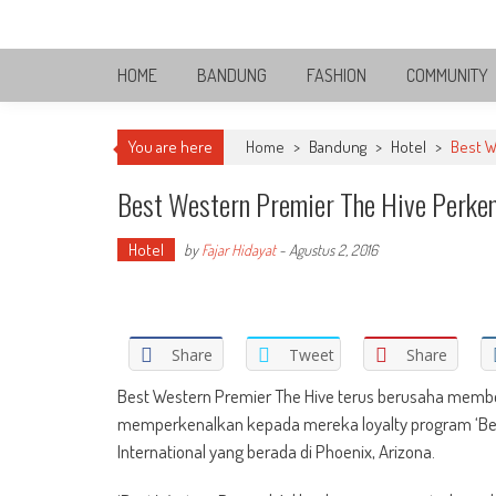
Skip
Bandung Side
to
Sisi Cantik Bandung
content
HOME
BANDUNG
FASHION
COMMUNITY
You are here
Home
>
Bandung
>
Hotel
>
Best W
Best Western Premier The Hive Perke
Hotel
by
Fajar Hidayat
-
Agustus 2, 2016
Share
Tweet
Share
Best Western Premier The Hive terus berusaha memb
memperkenalkan kepada mereka loyalty program ‘Best
International yang berada di Phoenix, Arizona.