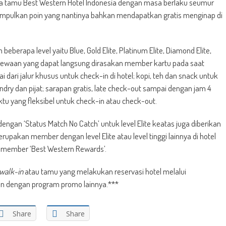
ada tamu Best Western Hotel Indonesia dengan masa berlaku seumur
gumpulkan poin yang nantinya bahkan mendapatkan gratis menginap di
eberapa level yaitu Blue, Gold Elite, Platinum Elite, Diamond Elite,
timewaan yang dapat langsung dirasakan member kartu pada saat
i dari jalur khusus untuk check-in di hotel; kopi, teh dan snack untuk
ry dan pijat; sarapan gratis, late check-out sampai dengan jam 4
tu yang fleksibel untuk check-in atau check-out.
engan ‘Status Match No Catch’ untuk level Elite keatas juga diberikan
upakan member dengan level Elite atau level tinggi lainnya di hotel
 member ‘Best Western Rewards’.
walk-in
atau tamu yang melakukan reservasi hotel melalui
an dengan program promo lainnya.***
Share
Share