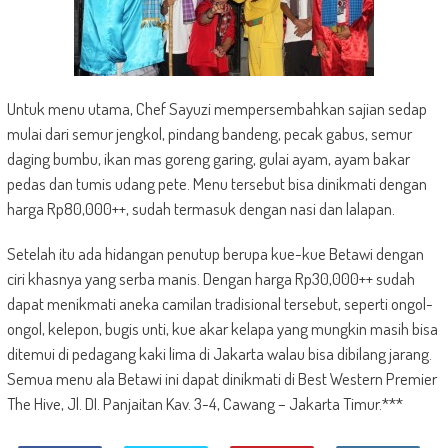
Untuk menu utama, Chef Sayuzi mempersembahkan sajian sedap
mulai dari semur jengkol, pindang bandeng, pecak gabus, semur
daging bumbu, ikan mas goreng garing, gulai ayam, ayam bakar
pedas dan tumis udang pete. Menu tersebut bisa dinikmati dengan
harga Rp80,000++, sudah termasuk dengan nasi dan lalapan.
Setelah itu ada hidangan penutup berupa kue-kue Betawi dengan
ciri khasnya yang serba manis. Dengan harga Rp30,000++ sudah
dapat menikmati aneka camilan tradisional tersebut, seperti ongol-
ongol, kelepon, bugis unti, kue akar kelapa yang mungkin masih bisa
ditemui di pedagang kaki lima di Jakarta walau bisa dibilang jarang.
Semua menu ala Betawi ini dapat dinikmati di Best Western Premier
The Hive, Jl. DI. Panjaitan Kav. 3-4, Cawang – Jakarta Timur.***