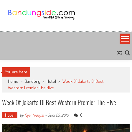
Skip
to
content
Bandung Side
Sisi Cantik Bandung
You are here
Home
>
Bandung
>
Hotel
>
Week Of Jakarta Di Best
Western Premier The Hive
Week Of Jakarta Di Best Western Premier The Hive
Hotel
0
by
Fajar Hidayat
-
Juni 23, 2016