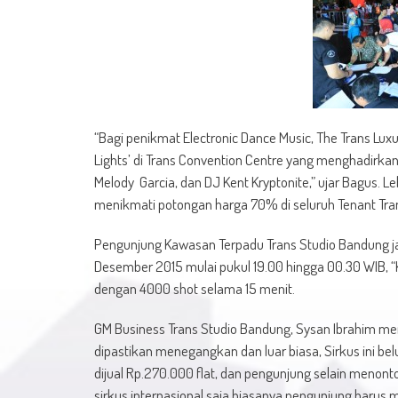
“Bagi penikmat Electronic Dance Music, The Trans Lux
Lights’ di Trans Convention Centre yang menghadirkan 
Melody Garcia, dan DJ Kent Kryptonite,” ujar Bagus. L
menikmati potongan harga 70% di seluruh Tenant Tran
Pengunjung Kawasan Terpadu Trans Studio Bandung ja
Desember 2015 mulai pukul 19.00 hingga 00.30 WIB, 
dengan 4000 shot selama 15 menit.
GM Business Trans Studio Bandung, Sysan Ibrahim me
dipastikan menegangkan dan luar biasa, Sirkus ini belu
dijual Rp.270.000 flat, dan pengunjung selain menon
sirkus internasional saja biasanya pengunjung haru