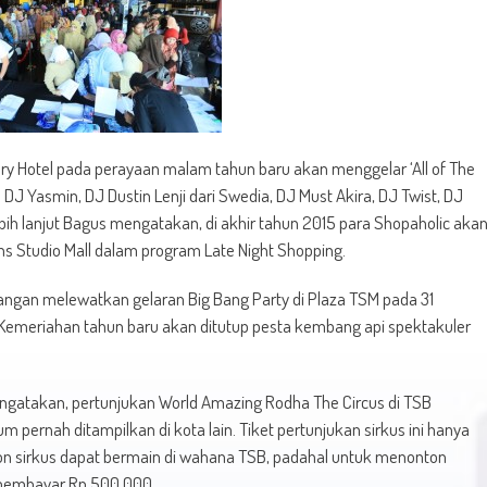
ury Hotel pada perayaan malam tahun baru akan menggelar ‘All of The
DJ Yasmin, DJ Dustin Lenji dari Swedia, DJ Must Akira, DJ Twist, DJ
ebih lanjut Bagus mengatakan, di akhir tahun 2015 para Shopaholic aka
s Studio Mall dalam program Late Night Shopping.
ngan melewatkan gelaran Big Bang Party di Plaza TSM pada 31
“Kemeriahan tahun baru akan ditutup pesta kembang api spektakuler
ngatakan, pertunjukan World Amazing Rodha The Circus di TSB
m pernah ditampilkan di kota lain. Tiket pertunjukan sirkus ini hanya
ton sirkus dapat bermain di wahana TSB, padahal untuk menonton
s membayar Rp.500.000.