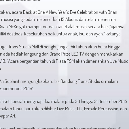
takan, acara Back at One A New Year’s Eve Celebration with Brian
h musisi yang sudah meluncurkan 15 Album, dan telah menerima
rian McKnight mampu memainkan 8 alat musik secara baik,”ujarnya,
iki destinasi keseluruhan baik untuk anak, ibu, dan ayah,” katanya.
uga, Trans Studio Mall di penghujung akhir tahun akan buka hingga
an ada hadiah langsung dan Grand Prize LED TV dengan menukarkan
WIB. “Acara pergantian tahun di Plaza TSM akan dimeriahkan Live Music
a.
, Ari Soplanit mengungkapkan, Ibis Bandung Trans Studio di malam
Superheroes 2016′.
 paket spesial menginap dua malam pada 30 hingga 31 Desember 2015
lam tahun baru akan dihibur Live Music, DJ, Female Percussion, dan
apar Ari.
nakan kostum terbaik, akan mendapatkan kesempatan menginap di