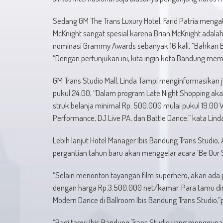
Sedang GM The Trans Luxury Hotel, Farid Patria menga
McKnight sangat spesial karena Brian McKnight adala
nominasi Grammy Awards sebanyak 16 kali, “Bahkan B
“Dengan pertunjukan ini, kita ingin kota Bandung memil
GM Trans Studio Mall, Linda Tampi menginformasikan j
pukul 24.00, “Dalam program Late Night Shopping ak
struk belanja minimal Rp. 500.000 mulai pukul 19.00 
Performance, DJ Live PA, dan Battle Dance,” kata Lind
Lebih lanjut Hotel Manager Ibis Bandung Trans Studio
pergantian tahun baru akan menggelar acara ‘Be Our 
“Selain menonton tayangan film superhero, akan ada
dengan harga Rp.3.500.000 net/kamar. Para tamu dima
Modern Dance di Ballroom Ibis Bandung Trans Studio,”p
“Bagi tamu Ibis Bandung Trans Studio yang menggu