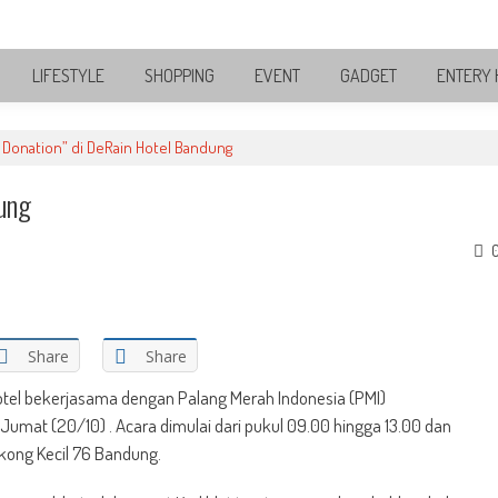
LIFESTYLE
SHOPPING
EVENT
GADGET
ENTERY 
 Donation” di DeRain Hotel Bandung
dung
Share
Share
tel bekerjasama dengan Palang Merah Indonesia (PMI)
umat (20/10) . Acara dimulai dari pukul 09.00 hingga 13.00 dan
gkong Kecil 76 Bandung.