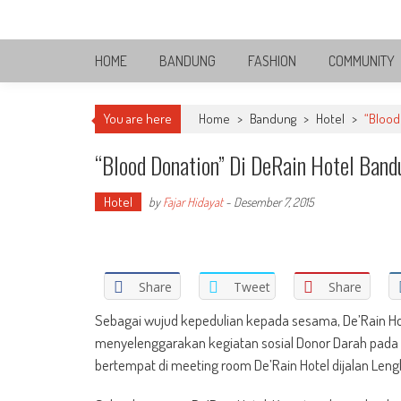
Skip
Bandung Side
to
Sisi Cantik Bandung
content
HOME
BANDUNG
FASHION
COMMUNITY
You are here
Home
>
Bandung
>
Hotel
>
“Blood
“Blood Donation” Di DeRain Hotel Ban
Hotel
by
Fajar Hidayat
-
Desember 7, 2015
Share
Tweet
Share
Sebagai wujud kepedulian kepada sesama, De’Rain Ho
menyelenggarakan kegiatan sosial Donor Darah pada J
bertempat di meeting room De’Rain Hotel dijalan Len