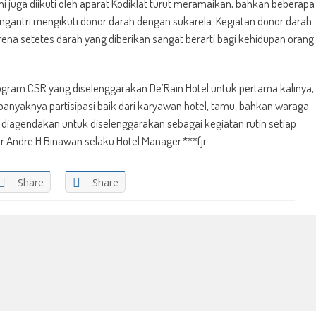
ni juga diikuti oleh aparat Kodiklat turut meramaikan, bahkan beberapa
mengantri mengikuti donor darah dengan sukarela. Kegiatan donor darah
na setetes darah yang diberikan sangat berarti bagi kehidupan orang
ogram CSR yang diselenggarakan De’Rain Hotel untuk pertama kalinya,
i banyaknya partisipasi baik dari karyawan hotel, tamu, bahkan waraga
an diagendakan untuk diselenggarakan sebagai kegiatan rutin setiap
r Andre H Binawan selaku Hotel Manager.***fjr
Share
Share