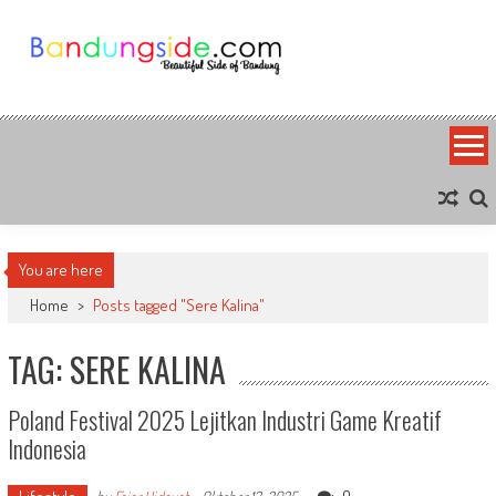
Skip
to
content
Bandung Side
Sisi Cantik Bandung
You are here
Home
>
Posts tagged "Sere Kalina"
TAG: SERE KALINA
Poland Festival 2025 Lejitkan Industri Game Kreatif
Indonesia