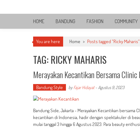
Skip
Bandung Side
to
Sisi Cantik Bandung
content
HOME
BANDUNG
FASHION
COMMUNITY
You are here
Home
>
Posts tagged "Ricky Maharis"
TAG: RICKY MAHARIS
Merayakan Kecantikan Bersama Clinic 
Bandung Style
by
Fajar Hidayat
-
Agustus 9, 2023
Bandung Side, Jakarta - Merayakan Kecantikan bersama Cli
kecantikan di Indonesia, hadir dengan spektakuler di beau
mulai tanggal 3 hingga 6 Agustus 2023. Para beauty enthu