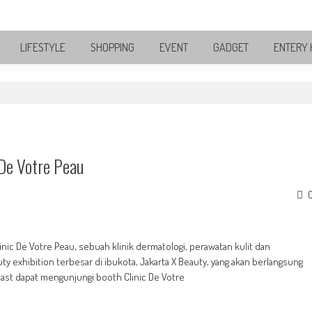
LIFESTYLE
SHOPPING
EVENT
GADGET
ENTERY 
De Votre Peau
nic De Votre Peau, sebuah klinik dermatologi, perawatan kulit dan
ty exhibition terbesar di ibukota, Jakarta X Beauty, yang akan berlangsung
siast dapat mengunjungi booth Clinic De Votre