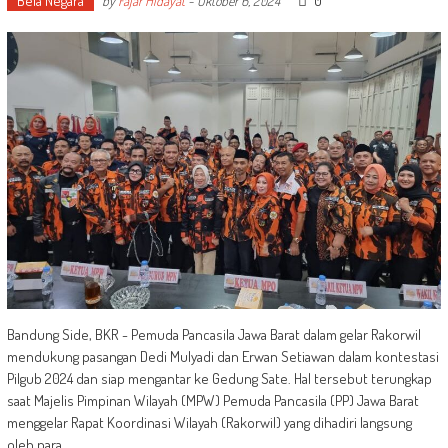
Bela Negara
0
by
Fajar Hidayat
-
Oktober 6, 2024
Bandung Side, BKR - Pemuda Pancasila Jawa Barat dalam gelar Rakorwil
mendukung pasangan Dedi Mulyadi dan Erwan Setiawan dalam kontestasi
Pilgub 2024 dan siap mengantar ke Gedung Sate. Hal tersebut terungkap
saat Majelis Pimpinan Wilayah (MPW) Pemuda Pancasila (PP) Jawa Barat
menggelar Rapat Koordinasi Wilayah (Rakorwil) yang dihadiri langsung
oleh para