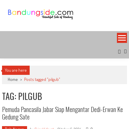
Skip
to
content
Bandung Side
Sisi Cantik Bandung
You are here
Home
>
Posts tagged "pilgub"
TAG: PILGUB
Pemuda Pancasila Jabar Siap Mengantar Dedi-Erwan Ke
Gedung Sate