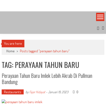
Skip
Bandung Side
Sisi Cantik Bandung
to
content
You are here
Home
>
Posts tagged "perayaan tahun baru"
TAG: PERAYAAN TAHUN BARU
Perayaan Tahun Baru Imlek Lebih Akrab Di Pullman
Bandung
Restaurants
0
by
Fajar Hidayat
-
Januari 19, 2023