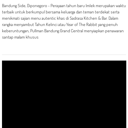
Bandung Side, Diponegoro - Perayaan tahun baru Imlek merupakan waktu
terbaik untuk berkumpul bersama keluarga dan teman terdekat serta
menikmati sajian menu autentic khas di Sadrasa Kitchen & Bar. Dalam
rangka menyambut Tahun Kelinci atau Year of The Rabbit yang penuh
keberuntungan, Pullman Bandung Grand Central menyiapkan penawaran
santap malam khusus