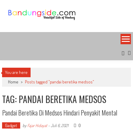
Skip
to
content
Bandung Side
Sisi Cantik Bandung
You are here
Home
>
Posts tagged "pandai beretika medsos"
TAG: PANDAI BERETIKA MEDSOS
Pandai Beretika Di Medsos Hindari Penyakit Mental
Gadget
0
by
Fajar Hidayat
-
Juli 6, 2021