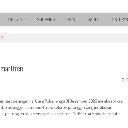
LIFESTYLE
SHOPPING
EVENT
GADGET
ENTERY 
t"
Smartfren
 saat pelanggan Isi Ulang Pulsa hingga 31 Desember 2020 melalui aplikasi
hadap pelanggan setia Smartfren, seluruh pelanggan yang melakukan
liki peluang terpilih mendapatkan cashback 100%," ujar Roberto Saputra,