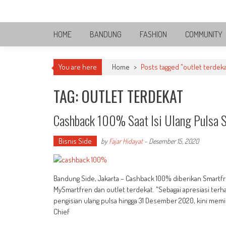
Skip
Bandung Side
to
Sisi Cantik Bandung
content
HOME
BANDUNG
FASHION
COMMUNITY
You are here
Home
>
Posts tagged "outlet terdeka
TAG: OUTLET TERDEKAT
Cashback 100% Saat Isi Ulang Pulsa 
Bisnis Side
by
Fajar Hidayat
-
Desember 15, 2020
Bandung Side, Jakarta – Cashback 100% diberikan Smartfren
MySmartfren dan outlet terdekat. "Sebagai apresiasi ter
pengisian ulang pulsa hingga 31 Desember 2020, kini memi
Chief