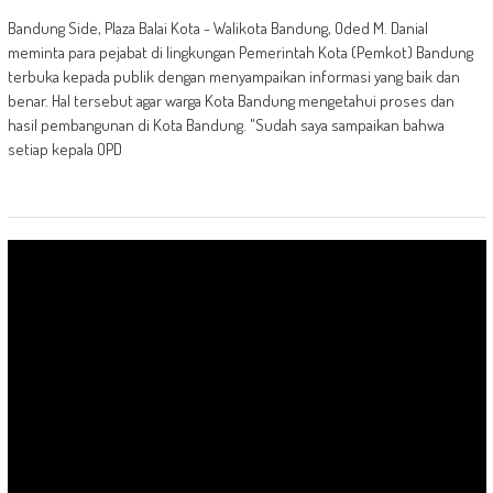
Bandung Side, Plaza Balai Kota - Walikota Bandung, Oded M. Danial
meminta para pejabat di lingkungan Pemerintah Kota (Pemkot) Bandung
terbuka kepada publik dengan menyampaikan informasi yang baik dan
benar. Hal tersebut agar warga Kota Bandung mengetahui proses dan
hasil pembangunan di Kota Bandung. "Sudah saya sampaikan bahwa
setiap kepala OPD