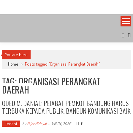
Skip
Bandung Side
Sisi Cantik Bandung
to
content
You are here
Home
>
Posts tagged "Organisasi Perangkat Daerah"
TAG: ORGANISASI PERANGKAT
DAERAH
ODED M. DANIAL: PEJABAT PEMKOT BANDUNG HARUS
TERBUKA KEPADA PUBLIK, BANGUN KOMUNIKASI BAIK
Terkini
0
by
Fajar Hidayat
-
Juli 24, 2020