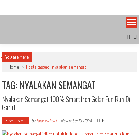
Skip
Bandung Side
Sisi Cantik Bandung
to
content
You are here
Home
>
Posts tagged "nyalakan semangat"
TAG: NYALAKAN SEMANGAT
Nyalakan Semangat 100% Smartfren Gelar Fun Run Di
Garut
Bisnis Side
0
by
Fajar Hidayat
-
November 13, 2024