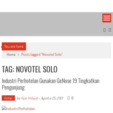
Skip
Bandung Side
Sisi Cantik Bandung
to
content
You are here
Home
>
Posts tagged "Novotel Solo"
TAG: NOVOTEL SOLO
Industri Perhotelan Gunakan GeNose 19 Tingkatkan
Pengunjung
Hotel
0
by
Fajar Hidayat
-
Agustus 25, 2021