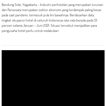
Bandung Side, Yogyakarta – Industri perhotelan yang merupakan turunan
dari Pariwisata merupakan sektor ekonomi yang terdampak paling besar
pada saat pandemi, termasuk pula lini bawahnya. Berdasarkan data,
tingkat okupansi hotel di seluruh Indonesia rata-rata berada pada 33
persen selama Januari – Juni 2021. Situasi tersebut menjadikan para
pengusaha hotel perlu untuk melakukan