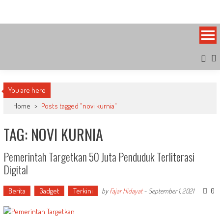
Skip
Bandung Side
Sisi Cantik Bandung
to
content
You are here
Home
>
Posts tagged "novi kurnia"
TAG: NOVI KURNIA
Pemerintah Targetkan 50 Juta Penduduk Terliterasi
Digital
Berita
Gadget
Terkini
0
by
Fajar Hidayat
-
September 1, 2021