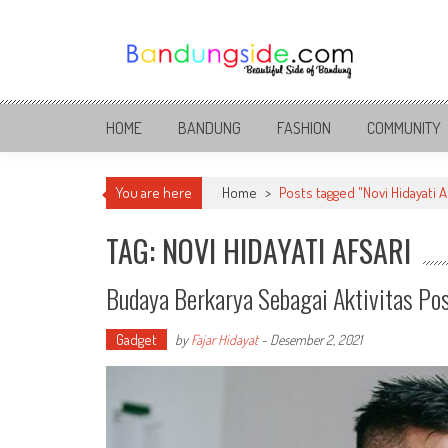
Skip
to
content
Bandung Side
Sisi Cantik Bandung
HOME
BANDUNG
FASHION
COMMUNITY
You are here
Home
>
Posts tagged "Novi Hidayati A
TAG: NOVI HIDAYATI AFSARI
Budaya Berkarya Sebagai Aktivitas Pos
Gadget
by
Fajar Hidayat
-
Desember 2, 2021