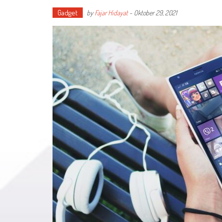
Gadget
by
Fajar Hidayat
-
Oktober 29, 2021