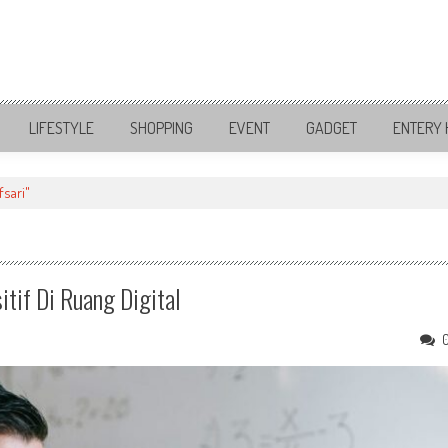
LIFESTYLE
SHOPPING
EVENT
GADGET
ENTERY 
fsari"
itif Di Ruang Digital