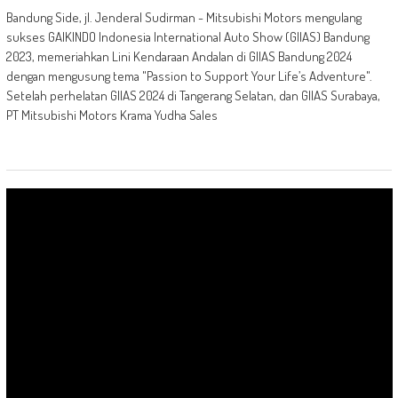
Bandung Side, jl. Jenderal Sudirman - Mitsubishi Motors mengulang
sukses GAIKINDO Indonesia International Auto Show (GIIAS) Bandung
2023, memeriahkan Lini Kendaraan Andalan di GIIAS Bandung 2024
dengan mengusung tema "Passion to Support Your Life’s Adventure".
Setelah perhelatan GIIAS 2024 di Tangerang Selatan, dan GIIAS Surabaya,
PT Mitsubishi Motors Krama Yudha Sales