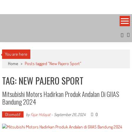
Skip
Bandung Side
Sisi Cantik Bandung
to
content
You are here
Home
>
Posts tagged "New Pajero Sport"
TAG: NEW PAJERO SPORT
Mitsubishi Motors Hadirkan Produk Andalan Di GIIAS
Bandung 2024
Otomotif
0
by
Fajar Hidayat
-
September 26, 2024