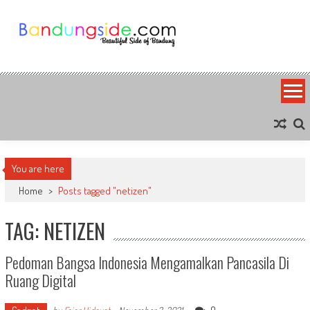
Skip
to
content
Bandung Side
Sisi Cantik Bandung
You are here
Home
>
Posts tagged "netizen"
TAG: NETIZEN
Pedoman Bangsa Indonesia Mengamalkan Pancasila Di
Ruang Digital