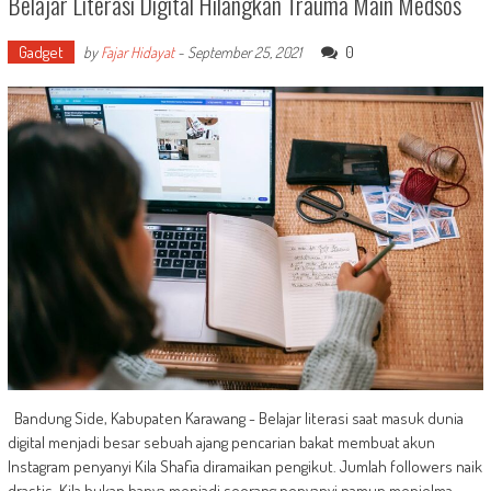
Belajar Literasi Digital Hilangkan Trauma Main Medsos
Gadget
0
by
Fajar Hidayat
-
September 25, 2021
Bandung Side, Kabupaten Karawang - Belajar literasi saat masuk dunia
digital menjadi besar sebuah ajang pencarian bakat membuat akun
Instagram penyanyi Kila Shafia diramaikan pengikut. Jumlah followers naik
drastis, Kila bukan hanya menjadi seorang penyanyi namun menjelma