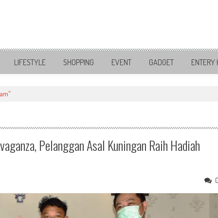
LIFESTYLE
SHOPPING
EVENT
GADGET
ENTERY 
ham"
aganza, Pelanggan Asal Kuningan Raih Hadiah