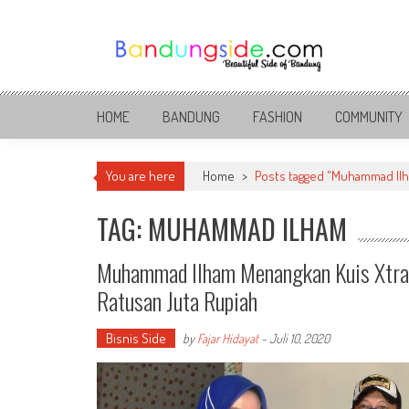
Skip
to
content
Bandung Side
Sisi Cantik Bandung
HOME
BANDUNG
FASHION
COMMUNITY
You are here
Home
>
Posts tagged "Muhammad Il
TAG: MUHAMMAD ILHAM
Muhammad Ilham Menangkan Kuis Xtrav
Ratusan Juta Rupiah
Bisnis Side
by
Fajar Hidayat
-
Juli 10, 2020