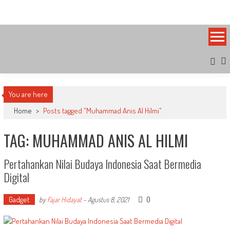
Skip
Bandung Side
Sisi Cantik Bandung
to
content
You are here
Home
>
Posts tagged "Muhammad Anis Al Hilmi"
TAG: MUHAMMAD ANIS AL HILMI
Pertahankan Nilai Budaya Indonesia Saat Bermedia
Digital
Gadget
0
by
Fajar Hidayat
-
Agustus 8, 2021