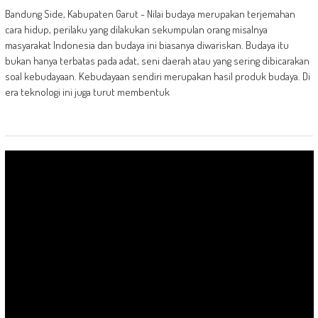
Bandung Side, Kabupaten Garut - Nilai budaya merupakan terjemahan
cara hidup, perilaku yang dilakukan sekumpulan orang misalnya
masyarakat Indonesia dan budaya ini biasanya diwariskan. Budaya itu
bukan hanya terbatas pada adat, seni daerah atau yang sering dibicarakan
soal kebudayaan. Kebudayaan sendiri merupakan hasil produk budaya. Di
era teknologi ini juga turut membentuk