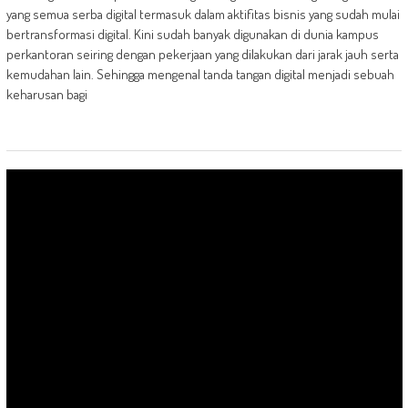
yang semua serba digital termasuk dalam aktifitas bisnis yang sudah mulai
bertransformasi digital. Kini sudah banyak digunakan di dunia kampus
perkantoran seiring dengan pekerjaan yang dilakukan dari jarak jauh serta
kemudahan lain. Sehingga mengenal tanda tangan digital menjadi sebuah
keharusan bagi