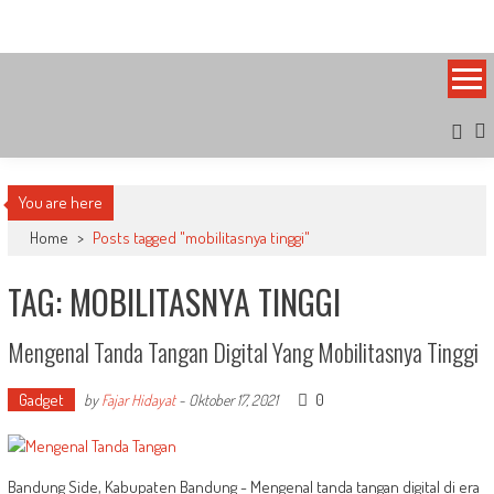
Skip
Bandung Side
Sisi Cantik Bandung
to
content
You are here
Home
>
Posts tagged "mobilitasnya tinggi"
TAG: MOBILITASNYA TINGGI
Mengenal Tanda Tangan Digital Yang Mobilitasnya Tinggi
Gadget
0
by
Fajar Hidayat
-
Oktober 17, 2021
Bandung Side, Kabupaten Bandung - Mengenal tanda tangan digital di era