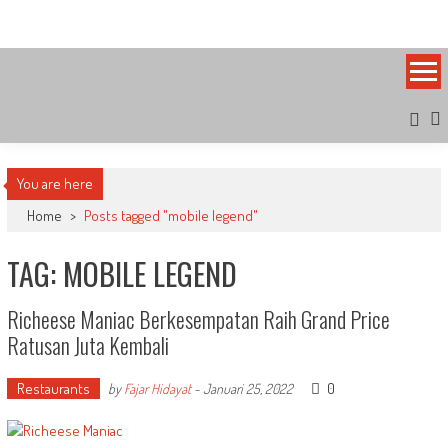
Skip
Bandung Side
Sisi Cantik Bandung
to
content
You are here
Home
>
Posts tagged "mobile legend"
TAG: MOBILE LEGEND
Richeese Maniac Berkesempatan Raih Grand Price
Ratusan Juta Kembali
Restaurants
0
by
Fajar Hidayat
-
Januari 25, 2022