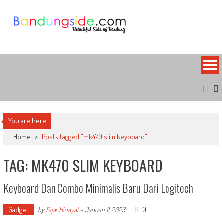
Skip
to
content
Bandung Side
Sisi Cantik Bandung
You are here
Home
>
Posts tagged "mk470 slim keyboard"
TAG: MK470 SLIM KEYBOARD
Keyboard Dan Combo Minimalis Baru Dari Logitech
Gadget
0
by
Fajar Hidayat
-
Januari 11, 2023