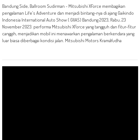
Bandung Side, Ballroom Sudirman - Mitsubishi XForce membagikan
pengalaman Life's Adventure dan menjadi bintang-nya di ajang Gaikindo
Indonesia International Auto Show ( GIIAS) Bandung 2023, Rabu, 23
November 2023. performa Mitsubishi XForce yang tangguh dan fitur-fitur
canggih, menjadikan mobil ini menawarkan pengalaman berkendara yang
luar biasa diberbagai kondisi jalan. Mitsubishi Motors KramaYudha