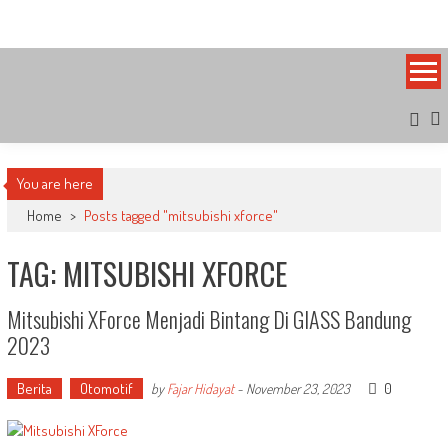
Skip
Bandung Side
Sisi Cantik Bandung
to
content
You are here
Home
>
Posts tagged "mitsubishi xforce"
TAG: MITSUBISHI XFORCE
Mitsubishi XForce Menjadi Bintang Di GIASS Bandung
2023
Berita
Otomotif
0
by
Fajar Hidayat
-
November 23, 2023