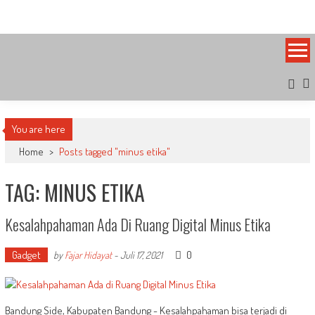
Skip
Bandung Side
Sisi Cantik Bandung
to
content
You are here
Home
>
Posts tagged "minus etika"
TAG: MINUS ETIKA
Kesalahpahaman Ada Di Ruang Digital Minus Etika
Gadget
0
by
Fajar Hidayat
-
Juli 17, 2021
Bandung Side, Kabupaten Bandung - Kesalahpahaman bisa terjadi di