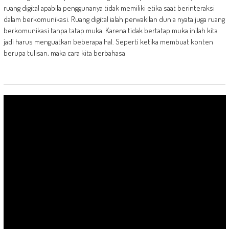
ruang digital apabila penggunanya tidak memiliki etika saat berinteraksi
dalam berkomunikasi. Ruang digital ialah perwakilan dunia nyata juga ruang
berkomunikasi tanpa tatap muka. Karena tidak bertatap muka inilah kita
jadi harus menguatkan beberapa hal. Seperti ketika membuat konten
berupa tulisan, maka cara kita berbahasa