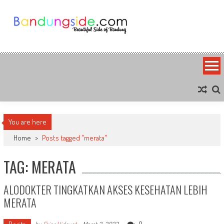
Skip
to
content
Bandung Side
Sisi Cantik Bandung
You are here
Home
>
Posts tagged "merata"
TAG: MERATA
ALODOKTER TINGKATKAN AKSES KESEHATAN LEBIH
MERATA