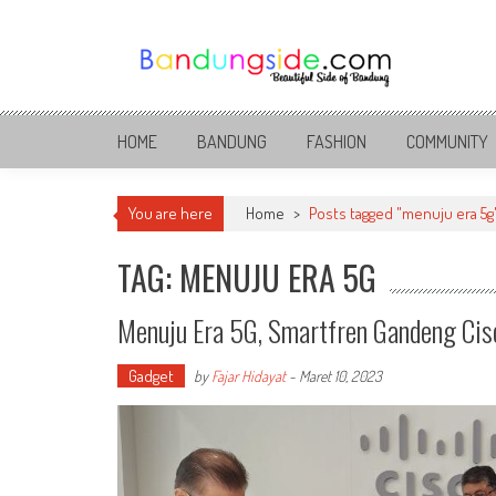
Skip
to
content
Bandung Side
Sisi Cantik Bandung
HOME
BANDUNG
FASHION
COMMUNITY
You are here
Home
>
Posts tagged "menuju era 5g
TAG: MENUJU ERA 5G
Menuju Era 5G, Smartfren Gandeng Cis
Gadget
by
Fajar Hidayat
-
Maret 10, 2023