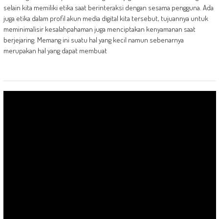
selain kita memiliki etika saat berinteraksi dengan sesama pengguna. Ada
juga etika dalam profil akun media digital kita tersebut, tujuannya untuk
meminimalisir kesalahpahaman juga menciptakan kenyamanan saat
berjejaring. Memang ini suatu hal yang kecil namun sebenarnya
merupakan hal yang dapat membuat