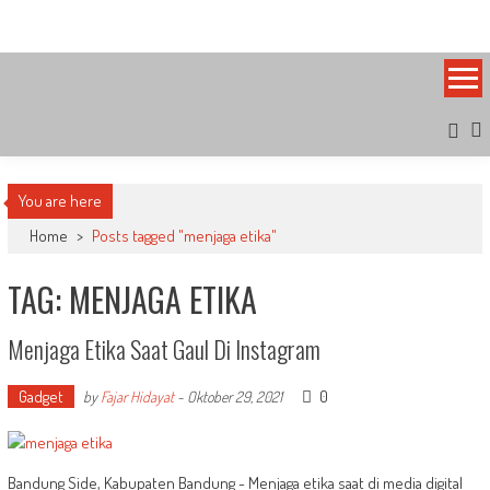
Skip
Bandung Side
Sisi Cantik Bandung
to
content
You are here
Home
>
Posts tagged "menjaga etika"
TAG: MENJAGA ETIKA
Menjaga Etika Saat Gaul Di Instagram
Gadget
0
by
Fajar Hidayat
-
Oktober 29, 2021
Bandung Side, Kabupaten Bandung - Menjaga etika saat di media digital