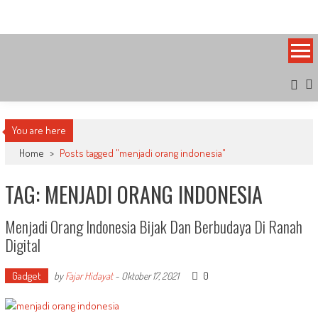
Skip
Bandung Side
Sisi Cantik Bandung
to
content
You are here
Home
>
Posts tagged "menjadi orang indonesia"
TAG: MENJADI ORANG INDONESIA
Menjadi Orang Indonesia Bijak Dan Berbudaya Di Ranah
Digital
Gadget
0
by
Fajar Hidayat
-
Oktober 17, 2021