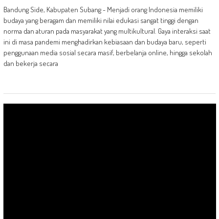
Bandung Side, Kabupaten Subang - Menjadi orang Indonesia memiliki
budaya yang beragam dan memiliki nilai edukasi sangat tinggi dengan
norma dan aturan pada masyarakat yang multikultural. Gaya interaksi saat
ini di masa pandemi menghadirkan kebiasaan dan budaya baru, seperti
penggunaan media sosial secara masif, berbelanja online, hingga sekolah
dan bekerja secara