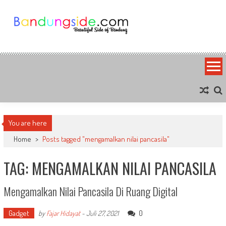
Skip
to
content
Bandung Side
Sisi Cantik Bandung
You are here
Home
>
Posts tagged "mengamalkan nilai pancasila"
TAG: MENGAMALKAN NILAI PANCASILA
Mengamalkan Nilai Pancasila Di Ruang Digital
Gadget
0
by
Fajar Hidayat
-
Juli 27, 2021