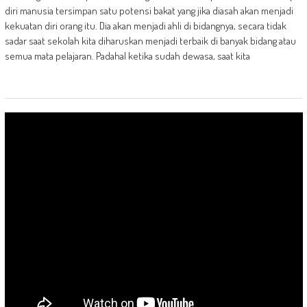
diri manusia tersimpan satu potensi bakat yang jika diasah akan menjadi
kekuatan diri orang itu. Dia akan menjadi ahli di bidangnya, secara tidak
sadar saat sekolah kita diharuskan menjadi terbaik di banyak bidang atau
semua mata pelajaran. Padahal ketika sudah dewasa, saat kita