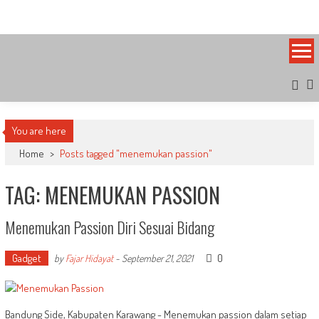
Skip
Bandung Side
Sisi Cantik Bandung
to
content
You are here
Home
>
Posts tagged "menemukan passion"
TAG: MENEMUKAN PASSION
Menemukan Passion Diri Sesuai Bidang
Gadget
0
by
Fajar Hidayat
-
September 21, 2021
Bandung Side, Kabupaten Karawang - Menemukan passion dalam setiap