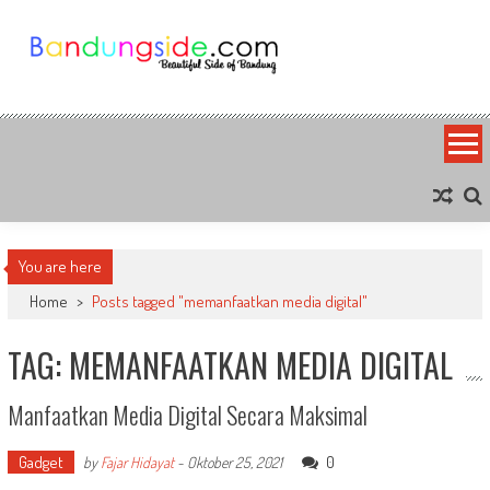
Skip
to
content
Bandung Side
Sisi Cantik Bandung
You are here
Home
>
Posts tagged "memanfaatkan media digital"
TAG: MEMANFAATKAN MEDIA DIGITAL
Manfaatkan Media Digital Secara Maksimal
Gadget
0
by
Fajar Hidayat
-
Oktober 25, 2021