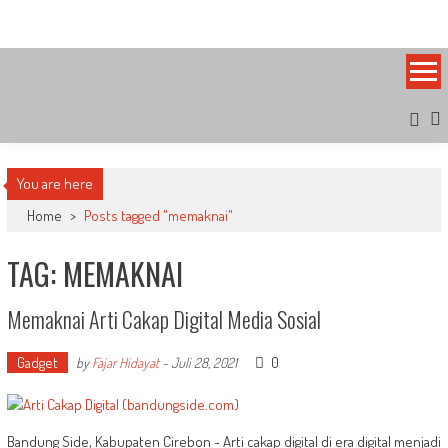
Skip
Bandung Side
Sisi Cantik Bandung
to
content
You are here
Home
>
Posts tagged "memaknai"
TAG: MEMAKNAI
Memaknai Arti Cakap Digital Media Sosial
Gadget
0
by
Fajar Hidayat
-
Juli 28, 2021
Bandung Side, Kabupaten Cirebon - Arti cakap digital di era digital menjadi