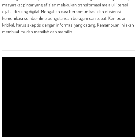
masyarakat pintar yang efisien melakukan transformasi melalui literasi
digital di ruang digital. Mengubah cara berkomunikasi dan efisiensi
komunikasi sumber ilmu pengetahuan beragam dan tepat. Kemudian
kritikal, harus skeptis dengan informasi yang datang. Kemampuan ini akan
membuat mudah memilah dan memilih