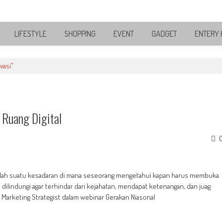
LIFESTYLE
SHOPPING
EVENT
GADGET
ENTERY 
vasi"
 Ruang Digital
dalah suatu kesadaran di mana seseorang mengetahui kapan harus membuka
 dilindungi agar terhindar dari kejahatan, mendapat ketenangan, dan juag
al Marketing Strategist dalam webinar Gerakan Niasonal