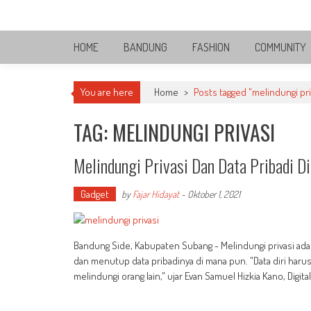
Skip
Bandung Side
to
Sisi Cantik Bandung
content
HOME
BANDUNG
FASHION
COMMUNITY
You are here
Home
>
Posts tagged "melindungi pri
TAG: MELINDUNGI PRIVASI
Melindungi Privasi Dan Data Pribadi Di
Gadget
by
Fajar Hidayat
-
Oktober 1, 2021
Bandung Side, Kabupaten Subang - Melindungi privasi a
dan menutup data pribadinya di mana pun. "Data diri harus
melindungi orang lain," ujar Evan Samuel Hizkia Kano, Digit