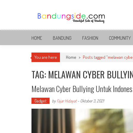
Skip
to
content
Bandung Side
Sisi Cantik Bandung
HOME
BANDUNG
FASHION
COMMUNITY
You are here
Home
>
Posts tagged "melawan cyber
TAG: MELAWAN CYBER BULLYI
Melawan Cyber Bullying Untuk Indones
Gadget
by
Fajar Hidayat
-
Oktober 3, 2021