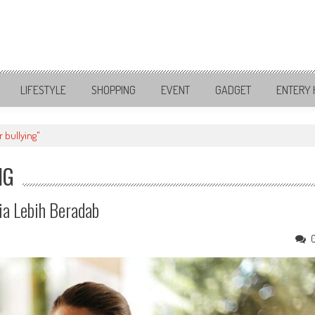
LIFESTYLE
SHOPPING
EVENT
GADGET
ENTERY 
 bullying"
NG
ia Lebih Beradab