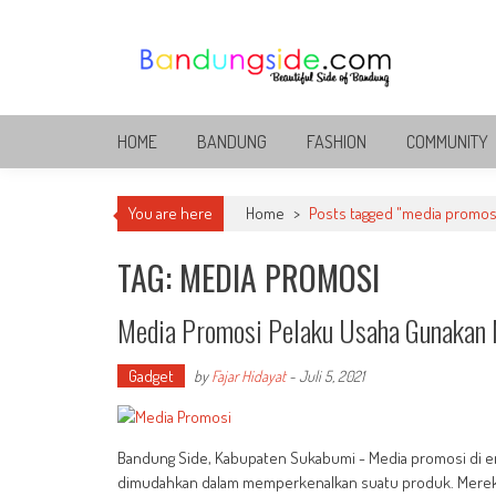
Skip
to
content
Bandung Side
Sisi Cantik Bandung
HOME
BANDUNG
FASHION
COMMUNITY
You are here
Home
>
Posts tagged "media promos
TAG: MEDIA PROMOSI
Media Promosi Pelaku Usaha Gunakan
Gadget
by
Fajar Hidayat
-
Juli 5, 2021
Bandung Side, Kabupaten Sukabumi - Media promosi di era 
dimudahkan dalam memperkenalkan suatu produk. Mereka