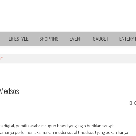
LIFESTYLE
SHOPPING
EVENT
GADGET
ENTERY 
i"
 Medsos
digital, pemilik usaha maupun brand yang ingin beriklan sangat
 hanya perlu memaksimalkan media sosial (medsos) yang bukan hanya