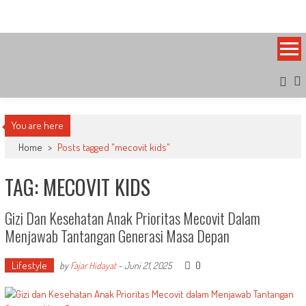
Skip
Bandung Side
Sisi Cantik Bandung
to
content
You are here
Home
>
Posts tagged "mecovit kids"
TAG: MECOVIT KIDS
Gizi Dan Kesehatan Anak Prioritas Mecovit Dalam
Menjawab Tantangan Generasi Masa Depan
Lifestyle
0
by
Fajar Hidayat
-
Juni 21, 2025