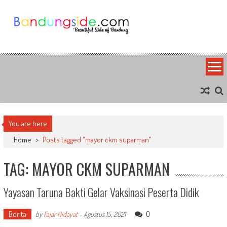
Skip
to
content
Bandung Side
Sisi Cantik Bandung
You are here
Home
>
Posts tagged "mayor ckm suparman"
TAG: MAYOR CKM SUPARMAN
Yayasan Taruna Bakti Gelar Vaksinasi Peserta Didik
Berita
0
by
Fajar Hidayat
-
Agustus 15, 2021