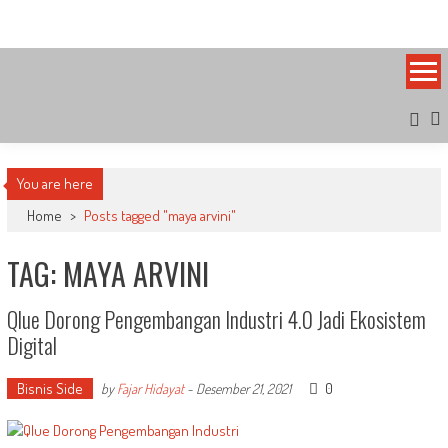
Skip
Bandung Side
Sisi Cantik Bandung
to
content
You are here
Home
>
Posts tagged "maya arvini"
TAG: MAYA ARVINI
Qlue Dorong Pengembangan Industri 4.0 Jadi Ekosistem
Digital
Bisnis Side
0
by
Fajar Hidayat
-
Desember 21, 2021