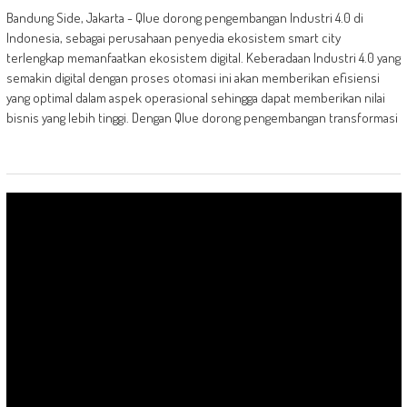
Bandung Side, Jakarta - Qlue dorong pengembangan Industri 4.0 di
Indonesia, sebagai perusahaan penyedia ekosistem smart city
terlengkap memanfaatkan ekosistem digital. Keberadaan Industri 4.0 yang
semakin digital dengan proses otomasi ini akan memberikan efisiensi
yang optimal dalam aspek operasional sehingga dapat memberikan nilai
bisnis yang lebih tinggi. Dengan Qlue dorong pengembangan transformasi