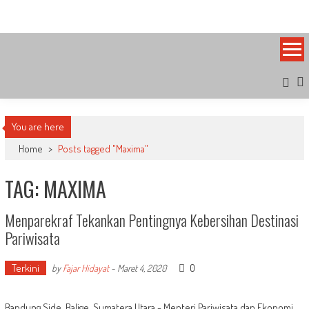
Skip
Bandung Side
Sisi Cantik Bandung
to
content
You are here
Home
>
Posts tagged "Maxima"
TAG: MAXIMA
Menparekraf Tekankan Pentingnya Kebersihan Destinasi
Pariwisata
Terkini
0
by
Fajar Hidayat
-
Maret 4, 2020
Bandung Side, Balige, Sumatera Utara - Menteri Pariwisata dan Ekonomi