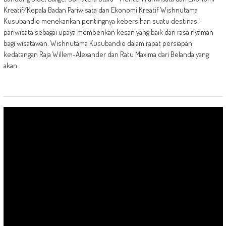
Kreatif/Kepala Badan Pariwisata dan Ekonomi Kreatif Wishnutama
Kusubandio menekankan pentingnya kebersihan suatu destinasi
pariwisata sebagai upaya memberikan kesan yang baik dan rasa nyaman
bagi wisatawan. Wishnutama Kusubandio dalam rapat persiapan
kedatangan Raja Willem-Alexander dan Ratu Maxima dari Belanda yang
akan