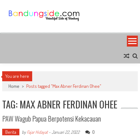
Skip
to
content
Bandung Side
Sisi Cantik Bandung
You are here
Home
>
Posts tagged "Max Abner Ferdinan Ohee"
TAG: MAX ABNER FERDINAN OHEE
PAW Wagub Papua Berpotensi Kekacauan
Berita
0
by
Fajar Hidayat
-
Januari 22, 2022