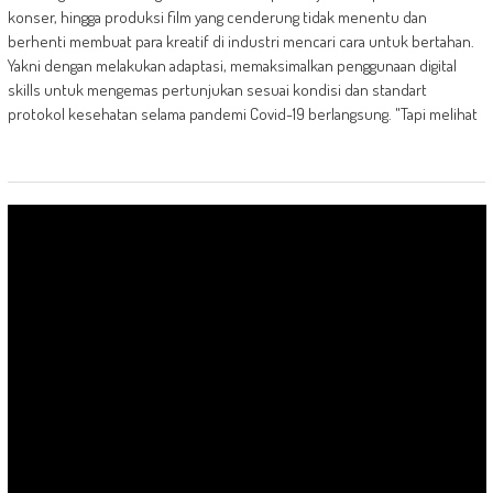
konser, hingga produksi film yang cenderung tidak menentu dan
berhenti membuat para kreatif di industri mencari cara untuk bertahan.
Yakni dengan melakukan adaptasi, memaksimalkan penggunaan digital
skills untuk mengemas pertunjukan sesuai kondisi dan standart
protokol kesehatan selama pandemi Covid-19 berlangsung. "Tapi melihat