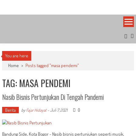
Skip
Bandung Side
Sisi Cantik Bandung
to
content
You are here
Home
>
Posts tagged "masa pendemi"
TAG: MASA PENDEMI
Nasib Bisnis Pertunjukan Di Tengah Pandemi
Berita
0
by
Fajar Hidayat
-
Juli 7, 2021
Bandung Side, Kota Bogor - Nasib bisnis pertunjukan seperti musik,