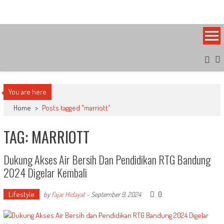
Skip
Bandung Side
Sisi Cantik Bandung
to
content
You are here
Home
>
Posts tagged "marriott"
TAG: MARRIOTT
Dukung Akses Air Bersih Dan Pendidikan RTG Bandung
2024 Digelar Kembali
Lifestyle
0
by
Fajar Hidayat
-
September 9, 2024