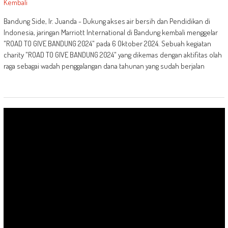
Bandung Side, Ir. Juanda - Dukung akses air bersih dan Pendidikan di
Indonesia, jaringan Marriott International di Bandung kembali menggelar
"ROAD TO GIVE BANDUNG 2024" pada 6 Oktober 2024. Sebuah kegiatan
charity "ROAD TO GIVE BANDUNG 2024" yang dikemas dengan aktifitas olah
raga sebagai wadah penggalangan dana tahunan yang sudah berjalan