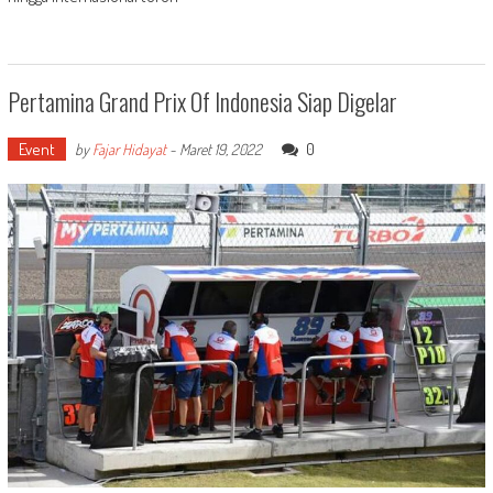
Pertamina Grand Prix Of Indonesia Siap Digelar
Event
0
by
Fajar Hidayat
-
Maret 19, 2022