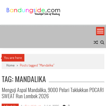
Skip
to
content
Bandung Side
Sisi Cantik Bandung
You are here
Home
>
Posts tagged "Mandalika"
TAG: MANDALIKA
Menguji Aspal Mandalika, 9000 Pelari Taklukkan POCARI
SWEAT Run Lombok 2026