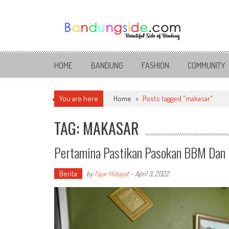
Skip
to
content
Bandung Side
Sisi Cantik Bandung
HOME
BANDUNG
FASHION
COMMUNITY
You are here
Home
>
Posts tagged "makasar"
TAG: MAKASAR
Pertamina Pastikan Pasokan BBM Dan 
Berita
by
Fajar Hidayat
-
April 3, 2022