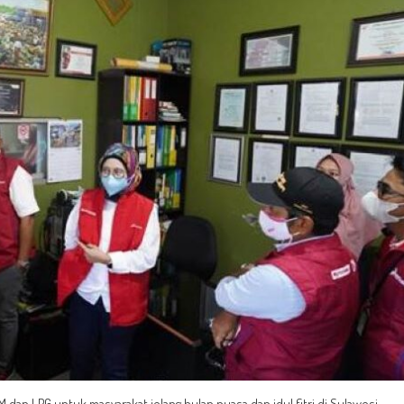
dan LPG untuk masyarakat jelang bulan puasa dan idul fitri di Sulawesi