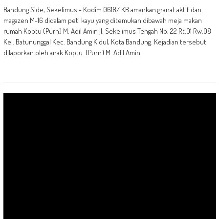
Bandung Side, Sekelimus - Kodim 0618/ KB amankan granat aktif dan
magazen M-16 didalam peti kayu yang ditemukan dibawah meja makan
rumah Koptu (Purn) M. Adil Amin jl. Sekelimus Tengah No. 22 Rt.01 Rw.08
Kel. Batununggal Kec. Bandung Kidul, Kota Bandung. Kejadian tersebut
dilaporkan oleh anak Koptu. (Purn) M. Adil Amin