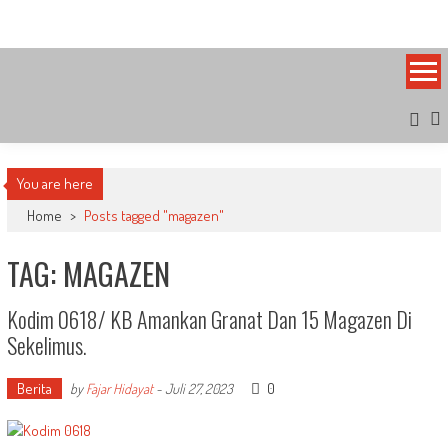
Skip
Bandung Side
Sisi Cantik Bandung
to
content
You are here
Home
>
Posts tagged "magazen"
TAG: MAGAZEN
Kodim 0618/ KB Amankan Granat Dan 15 Magazen Di
Sekelimus.
Berita
0
by
Fajar Hidayat
-
Juli 27, 2023