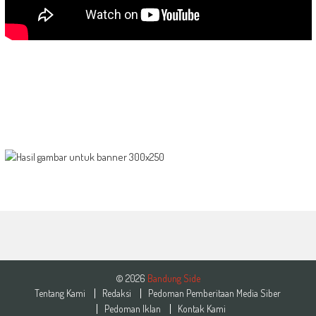
© 2026
Bandung Side
Tentang Kami
Redaksi
Pedoman Pemberitaan Media Siber
Pedoman Iklan
Kontak Kami