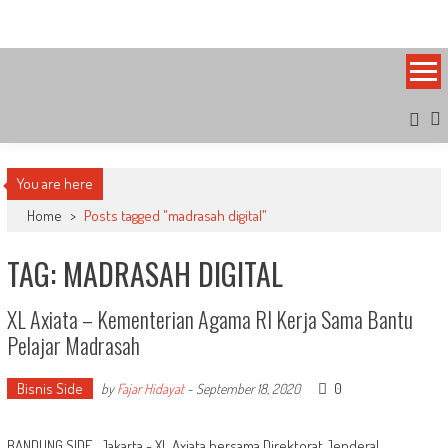
Skip
Bandung Side
Sisi Cantik Bandung
to
content
You are here
Home
>
Posts tagged "madrasah digital"
TAG: MADRASAH DIGITAL
XL Axiata – Kementerian Agama RI Kerja Sama Bantu
Pelajar Madrasah
Bisnis Side
0
by
Fajar Hidayat
-
September 18, 2020
BANDUNG SIDE , Jakarta - XL Axiata bersama Direktorat Jenderal