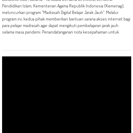
Pendidikan Islam, Kementerian Agama Republik Indonesia (Kemenag),
meluncurkan program "Madrasah Digital Belajar Jarak Jauh". Melalui
program ini, kedua pihak memberikan bantuan sarana akses internet bagi
para pelajar madrasah agar dapat mengikuti pembelajaran jarak jauh
selama masa pandemi. Penandatanganan nota kesepahaman untuk