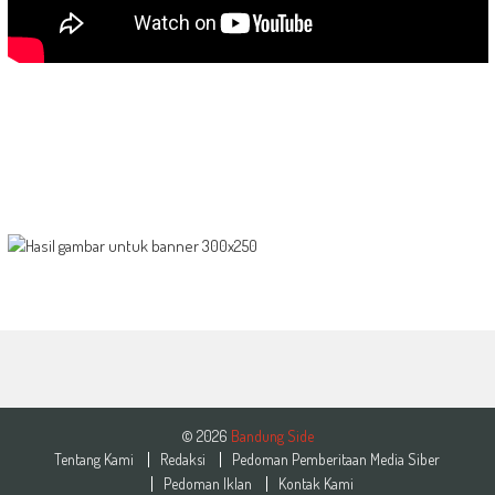
© 2026
Bandung Side
Tentang Kami
Redaksi
Pedoman Pemberitaan Media Siber
Pedoman Iklan
Kontak Kami