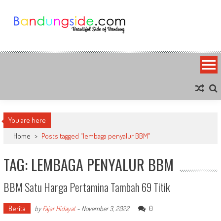
Skip
to
content
Bandung Side
Sisi Cantik Bandung
You are here
Home
>
Posts tagged "lembaga penyalur BBM"
TAG: LEMBAGA PENYALUR BBM
BBM Satu Harga Pertamina Tambah 69 Titik
Berita
0
by
Fajar Hidayat
-
November 3, 2022