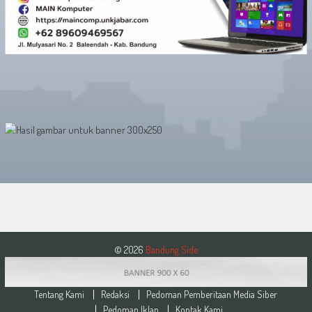
© 2026
Bandung Side
Tentang Kami
Redaksi
Pedoman Pemberitaan Media Siber
Pedoman Iklan
Kontak Kami